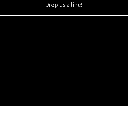
Drop us a line!
Sign up for our email list for updates, promotions, and more.